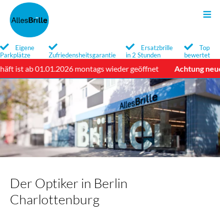
Sonnenbrillen
Kontakt
Brillen
Search
Eigene
Ersatzbrille
Top
Parkplätze
Zufriedensheitsgarantie
in 2 Stunden
bewertet
Qualität
Qualität
Newsletter
ist ab 01.01.2026 montags wieder geöffnet
Achtung neue Öf
Service
Service
Marken
Marken
Brillengläser
Optische Sonnenbrillen
Brillenglossar
Der Optiker in Berlin
Charlottenburg