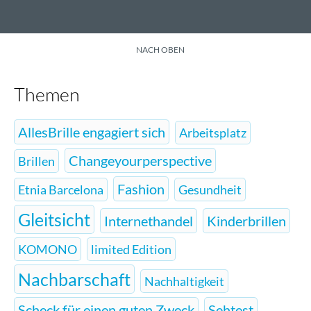
NACH OBEN
Themen
AllesBrille engagiert sich
Arbeitsplatz
Changeyourperspective
Brillen
Fashion
Etnia Barcelona
Gesundheit
Gleitsicht
Internethandel
Kinderbrillen
KOMONO
limited Edition
Nachbarschaft
Nachhaltigkeit
Scheck für einen guten Zweck
Sehtest