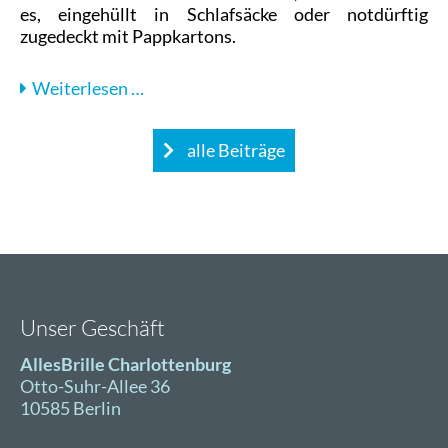
es, eingehüllt in Schlafsäcke oder notdürftig
zugedeckt mit Pappkartons.
Auf
Weiterlesen …
Tour
mit
alle Beiträge
dem
Kältebus
der
Berliner
Stadtmission
Unser Geschäft
AllesBrille Charlottenburg
Otto-Suhr-Allee 36
10585 Berlin