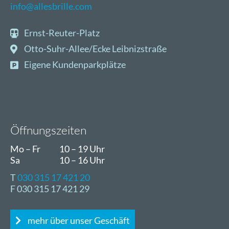
info@allesbrille.com
Ernst-Reuter-Platz
Otto-Suhr-Allee/Ecke Leibnizstraße
Eigene Kundenparkplätze
Öffnungszeiten
Mo – Fr
10 – 19 Uhr
Sa
10 – 16 Uhr
T
030 315 17 421 20
F 030 315 17 421 29
mehr über unser Geschäft