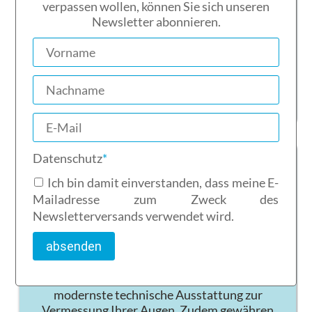
verpassen wollen, können Sie sich unseren
Ophthalmica aus Rathenow. Das bedeutet
Newsletter abonnieren.
hervorragende Qualität und Unterstützung
der Region.
mehr über unsere Qualität
Pflichtfeld
Datenschutz
*
Ich bin damit einverstanden, dass meine E-
Mailadresse zum Zweck des
Service
Newsletterversands verwendet wird.
absenden
Bei uns bekommen Sie den rundum Service für
Ihre Brille. Unser Geschäft verfügt über die
modernste technische Ausstattung zur
Vermessung Ihrer Augen. Zudem gewähren