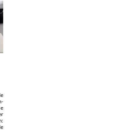
de
n-
ie
er
n:
de