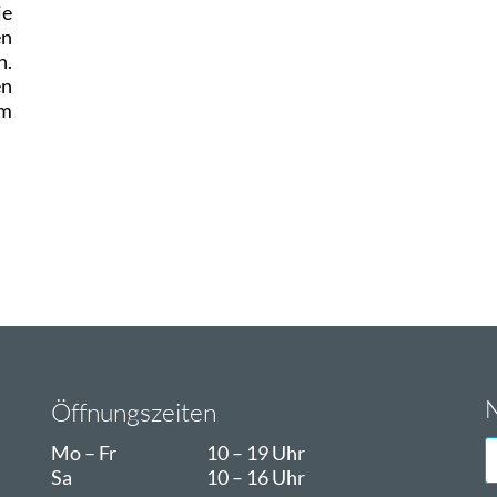
ie
en
n.
en
am
N
Öffnungszeiten
E
Mo – Fr
10 – 19 Uhr
M
Sa
10 – 16 Uhr
A