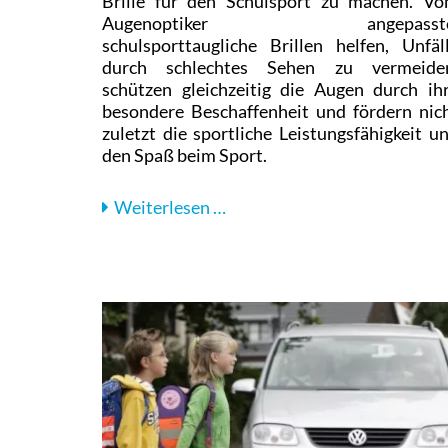
Brille für den Schulsport zu machen. V
Augenoptiker angepasste
schulsporttaugliche Brillen helfen, Unfäl
durch schlechtes Sehen zu vermeide
schützen gleichzeitig die Augen durch ih
besondere Beschaffenheit und fördern nic
zuletzt die sportliche Leistungsfähigkeit u
den Spaß beim Sport.
Schulsport:
Weiterlesen …
Weniger
Verletzungen
mit
der
richtigen
Brille