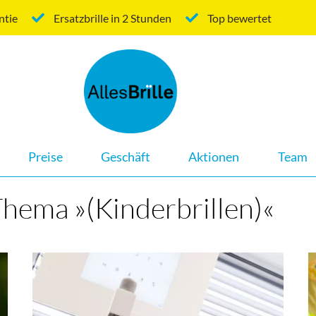
ntie
Ersatzbrille in 2 Stunden
Top bewertet
Navigation
Preise
Geschäft
Aktionen
Team
überspringen
Thema »(Kinderbrillen)«