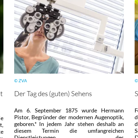
© ZVA
©
t
Der Tag des (guten) Sehens
S
Am 6. September 1875 wurde Hermann
F
Pistor, Begründer der modernen Augenoptik,
d
ie
geboren.* In jedem Jahr stehen deshalb an
d
t,
diesem Termin die umfangreichen
S
te
Dienstleistungen des
D