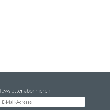
ewsletter abonnieren
-
ail-
dresse