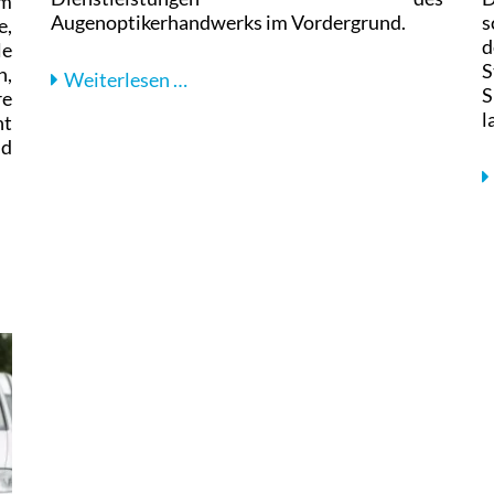
om
Augenoptikerhandwerks im Vordergrund.
s
,
d
le
S
n,
Der
Weiterlesen …
S
re
Tag
l
ht
des
nd
(guten)
Sehens