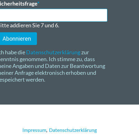
flichtfeld
icherheitsfrage
*
itte addieren Sie 7 und 6.
Abonnieren
ch habe die
Datenschutzerklärung
zur
enntnis genommen. Ich stimme zu, dass
eine Angaben und Daten zur Beantwortung
einer Anfrage elektronisch erhoben und
espeichert werden.
Impressum
,
Datenschutzerklärung