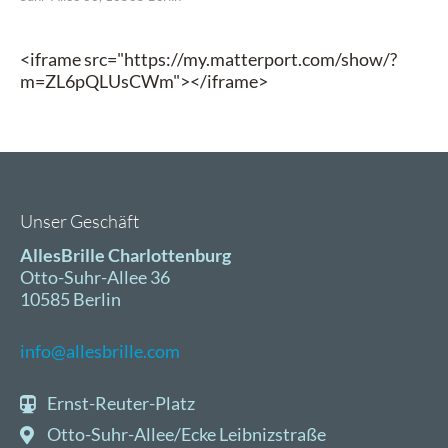
<iframe src="https://my.matterport.com/show/?
m=ZL6pQLUsCWm"></iframe>
Unser Geschäft
AllesBrille Charlottenburg
Otto-Suhr-Allee 36
10585 Berlin
info@allesbrille.com
Ernst-Reuter-Platz
Otto-Suhr-Allee/Ecke Leibnizstraße