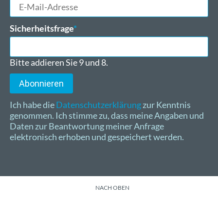
E-
Mail-
Adresse
Pflichtfeld
Sicherheitsfrage
*
Bitte addieren Sie 9 und 8.
Abonnieren
Ich habe die
Datenschutzerklärung
zur Kenntnis
genommen. Ich stimme zu, dass meine Angaben und
Daten zur Beantwortung meiner Anfrage
elektronisch erhoben und gespeichert werden.
NACH OBEN