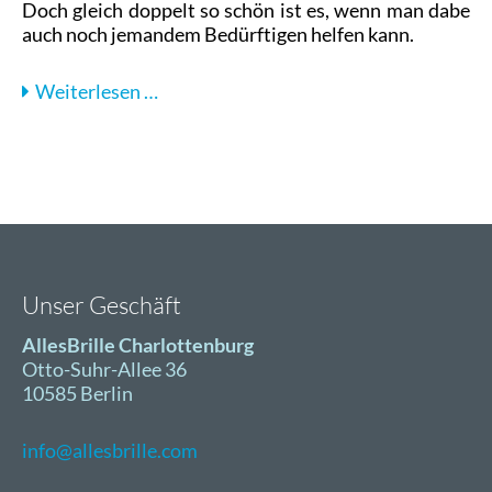
Doch gleich doppelt so schön ist es, wenn man dabei
auch noch jemandem Bedürftigen helfen kann.
Unterstützung
Weiterlesen …
für
die
Bahnhofsmission
Zoo
und
ein
Kindermikroskop
für
Unser Geschäft
den
Kinderladen
AllesBrille Charlottenburg
Goethestraße
Otto-Suhr-Allee 36
10585 Berlin
info@allesbrille.com