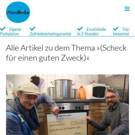
Sonnenbrillen
Kontakt
Brillen
Search
Eigene
Ersatzbrille
Top
Parkplätze
Zufriedensheitsgarantie
in 2 Stunden
bewertet
Qualität
Qualität
Newsletter
Alle Artikel zu dem Thema »(Scheck
für einen guten Zweck)«
Service
Service
Marken
Marken
Brillengläser
Optische Sonnenbrillen
Brillenglossar