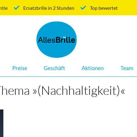
ntie
Ersatzbrille in 2 Stunden
Top bewertet
Navigation
Preise
Geschäft
Aktionen
Team
überspringen
Thema »(Nachhaltigkeit)«