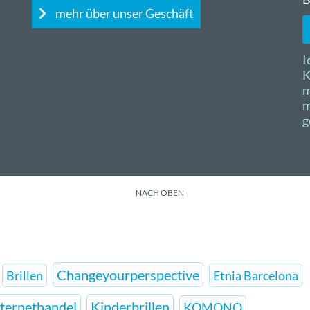
mehr über unser Geschäft
I
K
m
m
g
NACH OBEN
Changeyourperspective
Brillen
Etnia Barcelona
nternethandel
Kinderbrillen
KOMONO