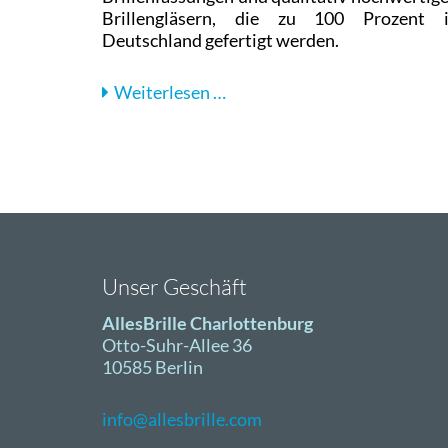
Brillengläsern, die zu 100 Prozent 
Deutschland gefertigt werden.
Interview
Weiterlesen …
mit
Steve
Koch,
Geschäftsführer
bei
AllesBrille
Unser Geschäft
AllesBrille Charlottenburg
Otto-Suhr-Allee 36
10585 Berlin
info@allesbrille.com