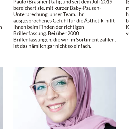
Paulo
(Brasilien)
tätig
und seit dem Juli 2019
(
b
ereichert
sie
, mit kurzer Baby-Pausen-
m
Unterbrechung,
unser Team.
Ihr
h
ausgesprochenes Gefühl für die Ästhetik, hilft
b
n
Ihnen beim Finden der richtigen
K
Brillenfassung.
Bei über
2000
v
Brillenfassungen, die wir im Sortiment zählen,
ist das nämlich gar nicht so einfach.