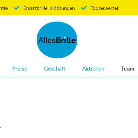
ntie
Ersatzbrille in 2 Stunden
Top bewertet
Navigation
Preise
Geschäft
Aktionen
Team
überspringen
.