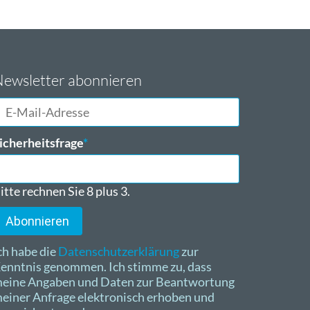
ewsletter abonnieren
-
ail-
dresse
flichtfeld
icherheitsfrage
*
itte rechnen Sie 8 plus 3.
Abonnieren
ch habe die
Datenschutzerklärung
zur
enntnis genommen. Ich stimme zu, dass
eine Angaben und Daten zur Beantwortung
einer Anfrage elektronisch erhoben und