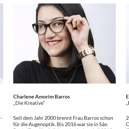
Charlene Amorim Barros
E
„Die Kreative“
„
r-
Seit dem
Jahr 2000 brennt Frau Barros schon
2
für die
Augeno
ptik. Bis 2016 war sie in São
O