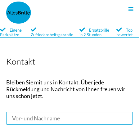
Sonnenbrillen
Kontakt
Brillen
Search
Eigene
Ersatzbrille
Top
Parkplätze
Zufriedensheitsgarantie
in 2 Stunden
bewertet
Qualität
Qualität
Newsletter
Service
Service
Kontakt
Marken
Marken
Bleiben Sie mit uns in Kontakt. Über jede
Rückmeldung und Nachricht von Ihnen freuen wir
Brillengläser
Optische Sonnenbrillen
uns schon jetzt.
Brillenglossar