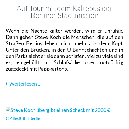
Auf Tour mit dem Kältebus der
Berliner Stadtmission
Wenn die Nächte kälter werden, wird er unruhig.
Dann gehen Steve Koch die Menschen, die auf den
Straßen Berlins leben, nicht mehr aus dem Kopf.
Unter den Brücken, in den U-Bahnschächten und in
den Parks sieht er sie dann schlafen, viel zu viele sind
es, eingehüllt in Schlafsäcke oder notdürftig
zugedeckt mit Pappkartons.
Auf
Weiterlesen …
Tour
mit
dem
Kältebus
der
© AllesBrille Berlin
Berliner
Stadtmission