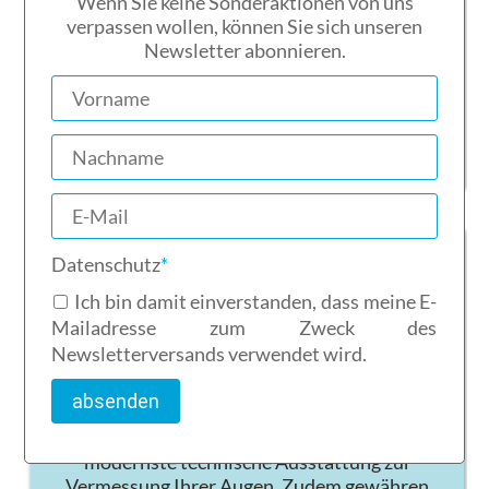
Wenn Sie keine Sonderaktionen von uns
Ophthalmica aus Rathenow. Das bedeutet
verpassen wollen, können Sie sich unseren
hervorragende Qualität und Unterstützung
Newsletter abonnieren.
der Region.
mehr über unsere Qualität
Pflichtfeld
Datenschutz
*
Ich bin damit einverstanden, dass meine E-
Mailadresse zum Zweck des
Service
Newsletterversands verwendet wird.
absenden
Bei uns bekommen Sie den rundum Service für
Ihre Brille. Unser Geschäft verfügt über die
modernste technische Ausstattung zur
Vermessung Ihrer Augen. Zudem gewähren