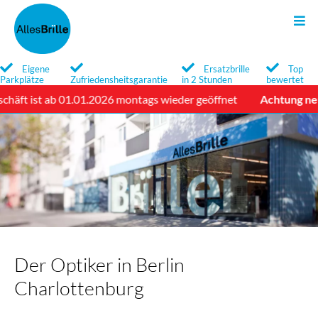
Sonnenbrillen
Kontakt
Brillen
Search
Eigene
Ersatzbrille
Top
Parkplätze
Zufriedensheitsgarantie
in 2 Stunden
bewertet
Qualität
Qualität
Newsletter
t ist ab 01.01.2026 montags wieder geöffnet
Achtung neue 
Service
Service
Marken
Marken
Brillengläser
Optische Sonnenbrillen
Brillenglossar
Der Optiker in Berlin
Charlottenburg