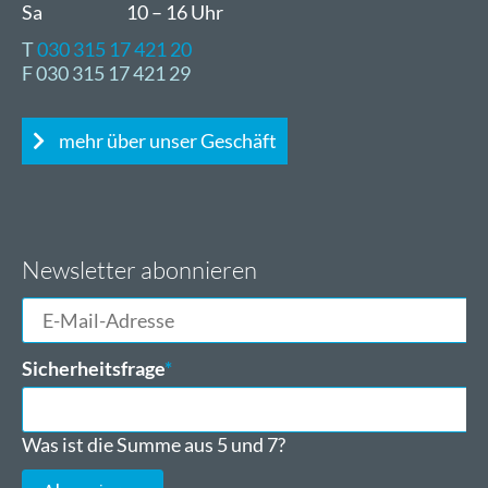
Sa
10 – 16 Uhr
T
030 315 17 421 20
F 030 315 17 421 29
mehr über unser Geschäft
Newsletter abonnieren
E-
Mail-
Adresse
Pflichtfeld
Sicherheitsfrage
*
Was ist die Summe aus 5 und 7?