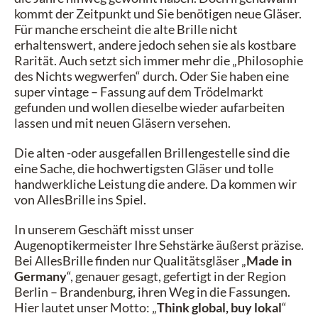
kommt der Zeitpunkt und Sie benötigen neue Gläser.
Für manche erscheint die alte Brille nicht
erhaltenswert, andere jedoch sehen sie als kostbare
Rarität. Auch setzt sich immer mehr die „Philosophie
des
Nichts wegwerfen“ durch. Oder Sie haben eine
super vintage
– Fassung auf dem Trödelmarkt
gefunden und wollen dieselbe wieder aufarbeiten
lassen und mit neuen Gläsern versehen.
Die alten -oder ausgefallen Brillengestelle sind die
eine Sache, die hochwertigsten Gläser und tolle
handwerkliche Leistung die andere. Da kommen wir
von AllesBrille ins Spiel.
In unserem Geschäft misst unser
Augenoptikermeister Ihre Sehstärke äußerst präzise.
Bei AllesBrille finden nur Qualitätsgläser
„
Made in
Germany
“, genauer gesagt, gefertigt in der Region
Berlin – Brandenburg, ihren Weg in die Fassungen.
Hier lautet unser Motto:
„
Think global, buy lokal
“