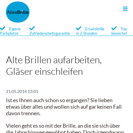
Sonnenbrillen
Kontakt
Search
Eigene
Ersatzbrille
Top
Parkplätze
Zufriedensheitsgarantie
in 2 Stunden
bewertet
Qualität
Newsletter
Service
Alte Brillen aufarbeiten,
Gläser einschleifen
Marken
Optische Sonnenbrillen
21.05.2014 13:01
Ist es Ihnen auch schon so ergangen? Sie lieben
etwas über alles und wollen sich auf gar keinen Fall
davon trennen.
Vielen geht es so mit der Brille, an die sie sich über
die Jahre hinweg gewöhnt haben. Doch irgendwann