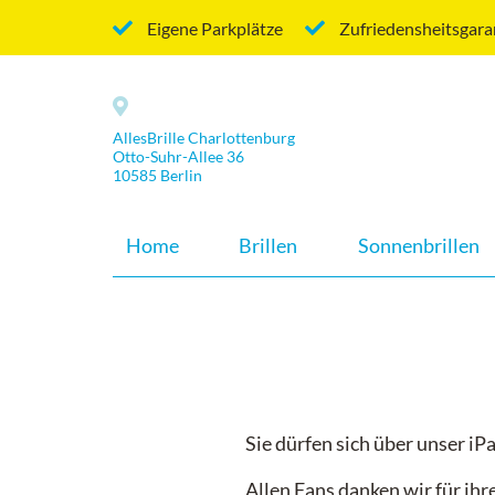
Eigene Parkplätze
Zufriedensheitsgara
AllesBrille Charlottenburg
Otto-Suhr-Allee 36
10585 Berlin
Home
Brillen
Sonnenbrillen
Sie dürfen sich über unser iP
Allen Fans danken wir für ih