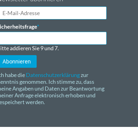
-
ail-
dresse
flichtfeld
icherheitsfrage
*
itte addieren Sie 9 und 7.
Abonnieren
ch habe die
Datenschutzerklärung
zur
enntnis genommen. Ich stimme zu, dass
eine Angaben und Daten zur Beantwortung
einer Anfrage elektronisch erhoben und
espeichert werden.