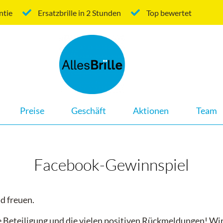
ntie
Ersatzbrille in 2 Stunden
Top bewertet
Navigation
Preise
Geschäft
Aktionen
Team
überspringen
Facebook-Gewinnspiel
ad freuen.
re Beteiligung und die vielen positiven Rückmeldungen! W