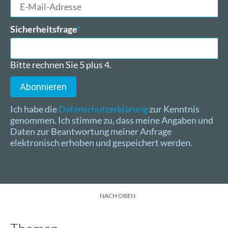
E-
Mail-
Adresse
Pflichtfeld
Sicherheitsfrage
*
Bitte rechnen Sie 5 plus 4.
Abonnieren
Ich habe die
Datenschutzerklärung
zur Kenntnis
genommen. Ich stimme zu, dass meine Angaben und
Daten zur Beantwortung meiner Anfrage
elektronisch erhoben und gespeichert werden.
NACH OBEN