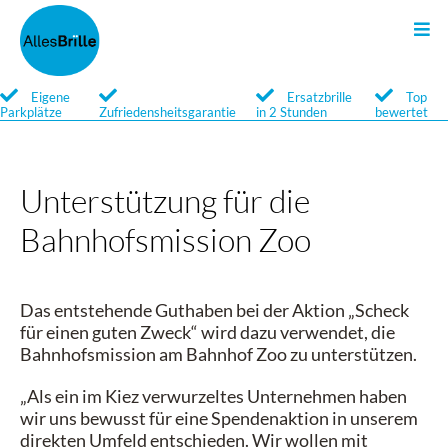
Sonnenbrillen
Kontakt
Brillen
Search
Eigene
Ersatzbrille
Top
Parkplätze
Zufriedensheitsgarantie
in 2 Stunden
bewertet
Qualität
Qualität
Newsletter
Service
Service
Unterstützung für die
Bahnhofsmission Zoo
Marken
Marken
Brillengläser
Optische Sonnenbrillen
Das entstehende Guthaben bei der Aktion „Scheck
für einen guten Zweck“ wird dazu verwendet, die
Brillenglossar
Bahnhofsmission am Bahnhof Zoo zu unterstützen.
„Als ein im Kiez verwurzeltes Unternehmen haben
wir uns bewusst für eine Spendenaktion in unserem
direkten Umfeld entschieden. Wir wollen mit