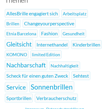
Themen
AllesBrille engagiert sich
Arbeitsplatz
Changeyourperspective
Brillen
Fashion
Etnia Barcelona
Gesundheit
Gleitsicht
Internethandel
Kinderbrillen
KOMONO
limited Edition
Nachbarschaft
Nachhaltigkeit
Scheck für einen guten Zweck
Sehtest
Sonnenbrillen
Service
Sportbrillen
Verbraucherschutz
Impressum
,
Datenschutzerklärung