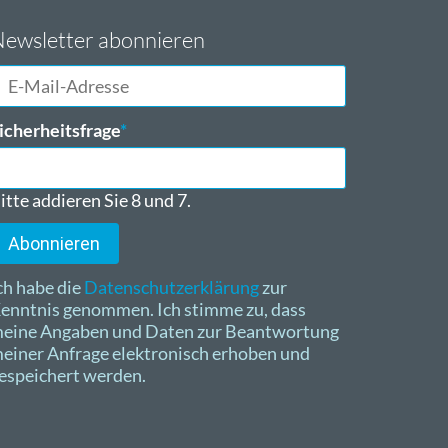
ewsletter abonnieren
-
ail-
dresse
flichtfeld
icherheitsfrage
*
itte addieren Sie 8 und 7.
Abonnieren
ch habe die
Datenschutzerklärung
zur
enntnis genommen. Ich stimme zu, dass
eine Angaben und Daten zur Beantwortung
einer Anfrage elektronisch erhoben und
espeichert werden.