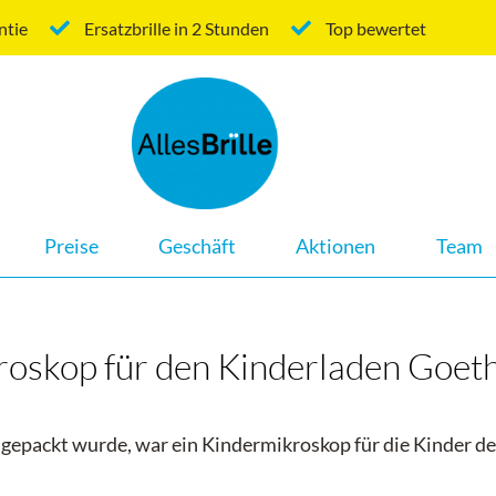
ntie
Ersatzbrille in 2 Stunden
Top bewertet
Navigation
Preise
Geschäft
Aktionen
Team
überspringen
roskop für den Kinderladen Goet
ngepackt wurde, war ein Kindermikroskop für die Kinder d