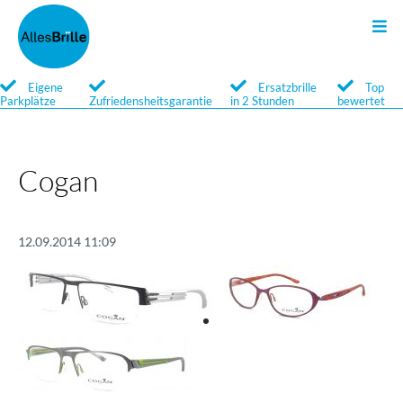
Sonnenbrillen
Kontakt
Search
Eigene
Ersatzbrille
Top
Parkplätze
Zufriedensheitsgarantie
in 2 Stunden
bewertet
Qualität
Newsletter
Service
Cogan
Marken
12.09.2014 11:09
Optische Sonnenbrillen