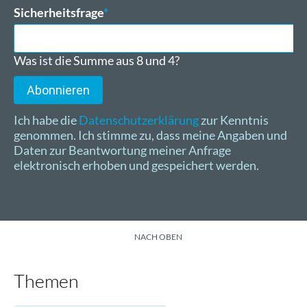
Adresse
Pflichtfeld
Sicherheitsfrage
*
Was ist die Summe aus 8 und 4?
Abonnieren
Ich habe die
Datenschutzerklärung
zur Kenntnis
genommen. Ich stimme zu, dass meine Angaben und
Daten zur Beantwortung meiner Anfrage
elektronisch erhoben und gespeichert werden.
NACH OBEN
Themen