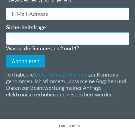
Newsletter abonnieren
E-
Mail-
Adresse
Pflichtfeld
Sicherheitsfrage
*
Was ist die Summe aus 2 und 1?
Abonnieren
Ich habe die
Datenschutzerklärung
zur Kenntnis
genommen. Ich stimme zu, dass meine Angaben und
Daten zur Beantwortung meiner Anfrage
elektronisch erhoben und gespeichert werden.
NACH OBEN