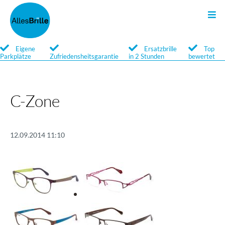
Sonnenbrillen
Kontakt
Search
Eigene
Ersatzbrille
Top
Parkplätze
Zufriedensheitsgarantie
in 2 Stunden
bewertet
Qualität
Newsletter
Service
C-Zone
Marken
12.09.2014 11:10
Optische Sonnenbrillen