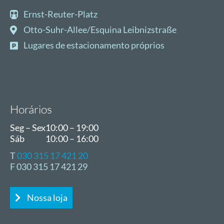
Ernst-Reuter-Platz
Otto-Suhr-Allee/Esquina Leibnizstraße
Lugares
de
estacionamento
próprios
Horários
Seg – Sex
10:00 – 19:00
Sáb
10:00 – 16:00
T
030 315 17 421 20
F 030 315 17 421 29
Nossa loja