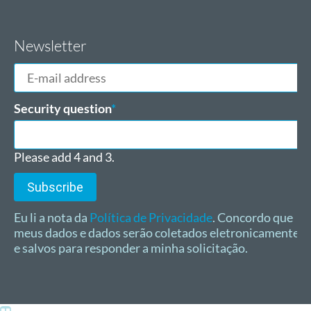
Newsletter
E-
mail
address
Mandatory
Security question
*
field
Please add 4 and 3.
Subscribe
Eu li a nota da
Política de Privacidade
. Concordo que
meus dados e dados serão coletados eletronicamente
e salvos para responder a minha solicitação.