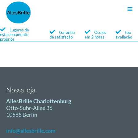
Óculos de sol
Search
Lugares de
Garantia
Óculos
top
estacionamento
de satisfação
em 2 horas
avaliação
próprios
Serviços
Marcas
Nossa loja
AllesBrille Charlottenburg
Otto-Suhr-Allee 36
10585 Berlin
info@allesbrille.com