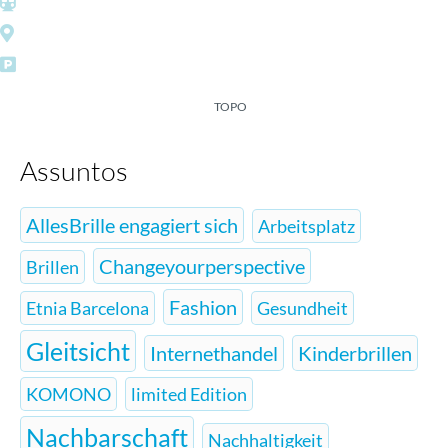
Ernst-Reuter-Platz
Otto-Suhr-Allee/Esquina Leibnizstraße
Lugares
de
estacionamento
próprios
TOPO
Assuntos
AllesBrille engagiert sich
Arbeitsplatz
Changeyourperspective
Brillen
Fashion
Etnia Barcelona
Gesundheit
Gleitsicht
Internethandel
Kinderbrillen
KOMONO
limited Edition
Nachbarschaft
Nachhaltigkeit