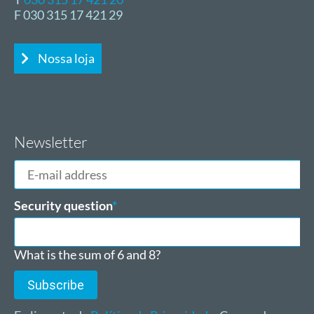
F 030 315 17 421 29
Nossa loja
Newsletter
E-
mail
address
Mandatory
Security question
*
field
What is the sum of 6 and 8?
Subscribe