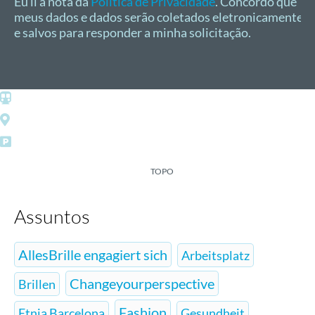
Eu li a nota da
Política de Privacidade
. Concordo que
meus dados e dados serão coletados eletronicamente
e salvos para responder a minha solicitação.
Ernst-Reuter-Platz
Otto-Suhr-Allee/Esquina Leibnizstraße
Lugares
de
estacionamento
próprios
TOPO
Assuntos
AllesBrille engagiert sich
Arbeitsplatz
Changeyourperspective
Brillen
Fashion
Etnia Barcelona
Gesundheit