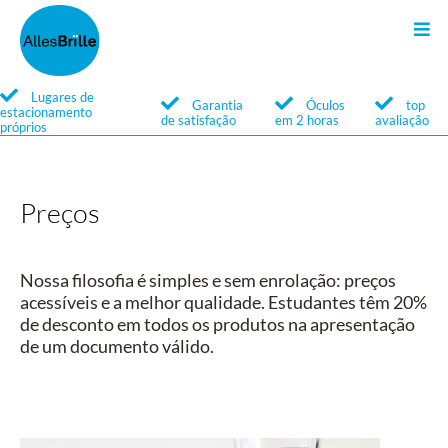
Óculos de sol
Óculos
Search
Lugares de
Garantia
Óculos
top
estacionamento
de satisfação
em 2 horas
avaliação
próprios
Serviços
Serviços
Marcas
Marcas
Preços
Nossa filosofia é simples e sem enrolação: preços
acessíveis e a melhor qualidade. Estudantes têm 20%
de desconto em todos os produtos na apresentação
de um documento válido.