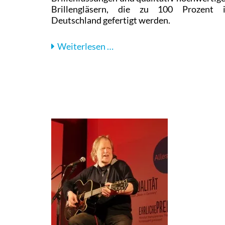
Brillengläsern, die zu 100 Prozent 
Deutschland gefertigt werden.
Interview
Weiterlesen …
mit
Steve
Koch,
Geschäftsführer
bei
AllesBrille