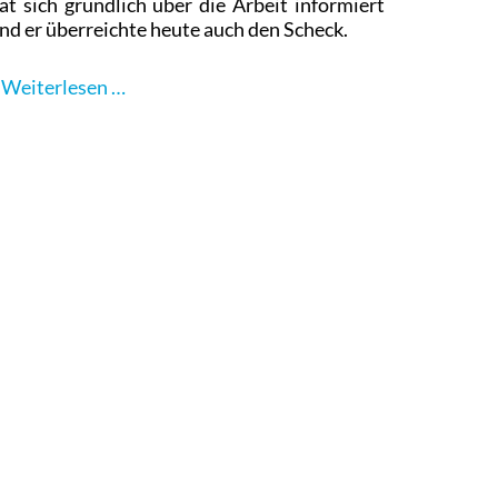
at sich gründlich über die Arbeit informiert
nd er überreichte heute auch den Scheck.
Scheckübergabe
Weiterlesen …
an
die
Bahnhofsmission
Berlin-
Zoologischer
Garten