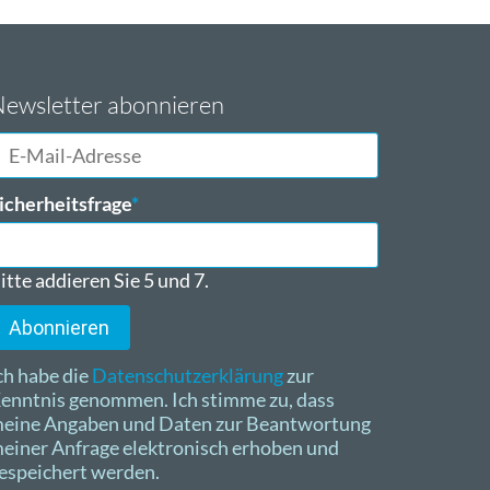
ewsletter abonnieren
-
ail-
dresse
flichtfeld
icherheitsfrage
*
itte addieren Sie 5 und 7.
Abonnieren
ch habe die
Datenschutzerklärung
zur
enntnis genommen. Ich stimme zu, dass
eine Angaben und Daten zur Beantwortung
einer Anfrage elektronisch erhoben und
espeichert werden.