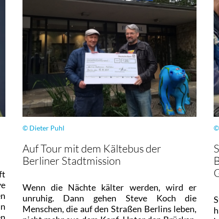
© Dieter Puhl
©
Auf Tour mit dem Kältebus der
S
Berliner Stadtmission
B
ft
ve
Wenn die Nächte kälter werden, wird er
en
unruhig. Dann gehen Steve Koch die
S
an
Menschen, die auf den Straßen Berlins leben,
h
en