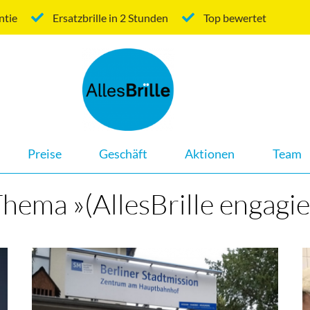
ntie
Ersatzbrille in 2 Stunden
Top bewertet
Navigation
Preise
Geschäft
Aktionen
Team
überspringen
Thema »(AllesBrille engagie