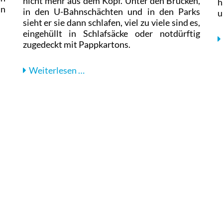
nicht mehr aus dem Kopf. Unter den Brücken,
h
in
in den U-Bahnschächten und in den Parks
u
sieht er sie dann schlafen, viel zu viele sind es,
eingehüllt in Schlafsäcke oder notdürftig
zugedeckt mit Pappkartons.
Auf
Weiterlesen …
Tour
mit
dem
Kältebus
der
Berliner
Stadtmission