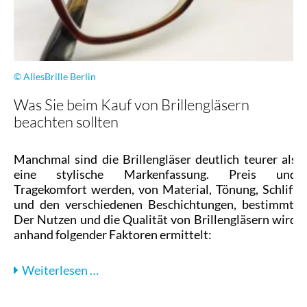
© AllesBrille Berlin
Was Sie beim Kauf von Brillengläsern
beachten sollten
Manchmal sind die Brillengläser deutlich teurer als
eine stylische Markenfassung. Preis und
Tragekomfort werden, von Material, Tönung, Schliff
und den verschiedenen Beschichtungen, bestimmt.
Der Nutzen und die Qualität von Brillengläsern wird
anhand folgender Faktoren ermittelt:
Was
Weiterlesen …
Sie
beim