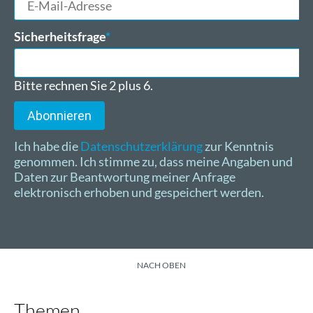
Mail-
Adresse
Pflichtfeld
Sicherheitsfrage
*
Bitte rechnen Sie 2 plus 6.
Abonnieren
Ich habe die
Datenschutzerklärung
zur Kenntnis
genommen. Ich stimme zu, dass meine Angaben und
Daten zur Beantwortung meiner Anfrage
elektronisch erhoben und gespeichert werden.
NACH OBEN
Themen