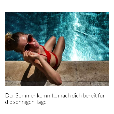
Kauf
von
Brillengläsern
beachten
sollten
Der Sommer kommt... mach dich bereit für
die sonnigen Tage