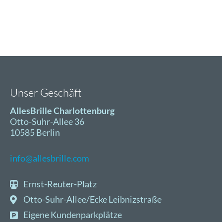
beim
Sport:
Radfahrer
gucken
anders
als
Golfer
oder
Unser Geschäft
Kanuten
AllesBrille Charlottenburg
Otto-Suhr-Allee 36
10585 Berlin
info@allesbrille.com
Ernst-Reuter-Platz
Otto-Suhr-Allee/Ecke Leibnizstraße
Eigene Kundenparkplätze