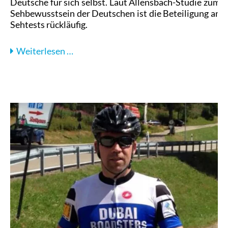
Deutsche für sich selbst. Laut Allensbach-Studie zum
Sehbewusstsein der Deutschen ist die Beteiligung an
Sehtests rückläufig.
Schalke
Weiterlesen …
04
als
Vorreiter:
Regelmäßiger
Sehtest
macht
sicherer