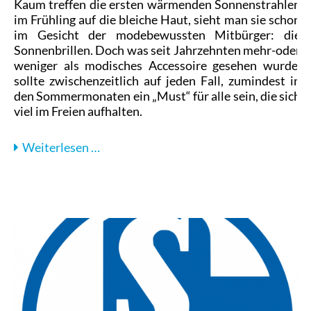
Kaum treffen die ersten wärmenden Sonnenstrahlen
im Frühling auf die bleiche Haut, sieht man sie schon
im Gesicht der modebewussten Mitbürger: die
Sonnenbrillen. Doch was seit Jahrzehnten mehr-oder
weniger als modisches Accessoire gesehen wurde,
sollte zwischenzeitlich auf jeden Fall, zumindest in
den Sommermonaten ein „Must“ für alle sein, die sich
viel im Freien aufhalten.
Der
Weiterlesen …
Sommer
kommt...
mach
dich
bereit
für
die
sonnigen
Tage